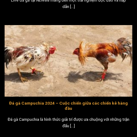
dẫn [...]
Đá gà Campuchia 2024 – Cuộc chiến giữa các chiến kê hàng
đầu
Đá gà Campuchia là hình thức giải trí được ưa chuộng với những trận
đấu [...]