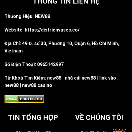
THÔNG TIN LIÊN HỆ
Thương Hiệu: NEW88
Website: https://distrienvases.co/
Địa Chỉ:
49 Đ. số 30, Phường 10, Quận 6, Hồ Chí Minh,
Vietnam
Số Điện Thoại:
0965142997
Từ Khoá Tìm Kiếm:
new88 | nhà cái new88 | link vào
new88 | new88 casino
TIN TỔNG HỢP
VỀ CHÚNG TÔI