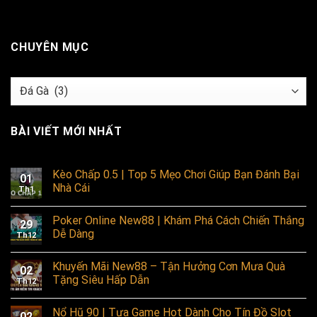
CHUYÊN MỤC
Chuyên
Mục
BÀI VIẾT MỚI NHẤT
Kèo Chấp 0.5 | Top 5 Mẹo Chơi Giúp Bạn Đánh Bại
01
Nhà Cái
Th1
Poker Online New88 | Khám Phá Cách Chiến Thắng
29
Dễ Dàng
Th12
Khuyến Mãi New88 – Tận Hưởng Cơn Mưa Quà
02
Tặng Siêu Hấp Dẫn
Th12
Nổ Hũ 90 | Tựa Game Hot Dành Cho Tín Đồ Slot
02