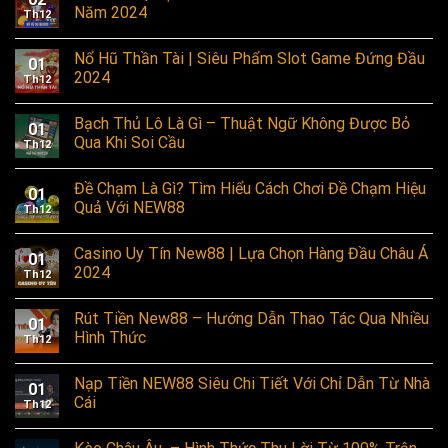
Năm 2024
Th12
Nổ Hũ Thần Tài | Siêu Phẩm Slot Game Đứng Đầu
01
2024
Th12
Bạch Thủ Lô Là Gì – Thuật Ngữ Không Được Bỏ
01
Qua Khi Soi Cầu
Th12
Đề Chạm Là Gì? Tìm Hiểu Cách Chơi Đề Chạm Hiệu
01
Quả Với NEW88
Th12
Casino Uy Tín New88 | Lựa Chọn Hàng Đầu Châu Á
01
2024
Th12
Rút Tiền New88 – Hướng Dẫn Thao Tác Qua Nhiều
01
Hình Thức
Th12
Nạp Tiền NEW88 Siêu Chi Tiết Với Chỉ Dẫn Từ Nhà
01
Cái
Th12