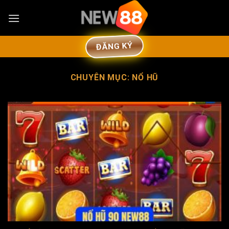
Skip
to
content
ĐĂNG KÝ
CHUYÊN MỤC:
NỔ HŨ