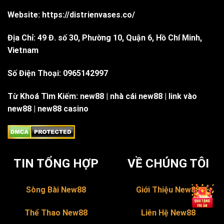
Website: https://distrienvases.co/
Địa Chỉ:
49 Đ. số 30, Phường 10, Quận 6, Hồ Chí Minh,
Vietnam
Số Điện Thoại:
0965142997
Từ Khoá Tìm Kiếm:
new88 | nhà cái new88 | link vào
new88 | new88 casino
TIN TỔNG HỢP
VỀ CHÚNG TÔI
Sòng Bài New88
Giới Thiệu New88
Thể Thao New88
Liên Hệ New88