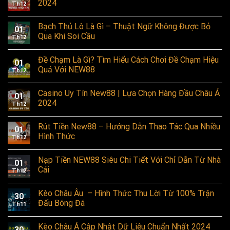
2024
Th12
Bạch Thủ Lô Là Gì – Thuật Ngữ Không Được Bỏ
01
Qua Khi Soi Cầu
Th12
Đề Chạm Là Gì? Tìm Hiểu Cách Chơi Đề Chạm Hiệu
01
Quả Với NEW88
Th12
Casino Uy Tín New88 | Lựa Chọn Hàng Đầu Châu Á
01
2024
Th12
Rút Tiền New88 – Hướng Dẫn Thao Tác Qua Nhiều
01
Hình Thức
Th12
Nạp Tiền NEW88 Siêu Chi Tiết Với Chỉ Dẫn Từ Nhà
01
Cái
Th12
Kèo Châu Âu – Hình Thức Thu Lời Từ 100% Trận
30
Đấu Bóng Đá
Th11
Kèo Châu Á Cập Nhật Dữ Liệu Chuẩn Nhất 2024
30