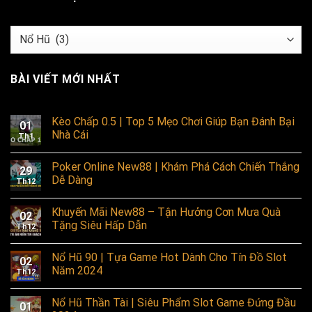
Chuyên
Mục
BÀI VIẾT MỚI NHẤT
Kèo Chấp 0.5 | Top 5 Mẹo Chơi Giúp Bạn Đánh Bại
01
Nhà Cái
Th1
Poker Online New88 | Khám Phá Cách Chiến Thắng
29
Dễ Dàng
Th12
Khuyến Mãi New88 – Tận Hưởng Cơn Mưa Quà
02
Tặng Siêu Hấp Dẫn
Th12
Nổ Hũ 90 | Tựa Game Hot Dành Cho Tín Đồ Slot
02
Năm 2024
Th12
Nổ Hũ Thần Tài | Siêu Phẩm Slot Game Đứng Đầu
01