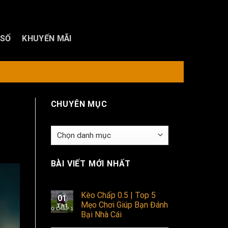
 SỐ
KHUYẾN MÃI
CHUYÊN MỤC
Chuyên
Mục
BÀI VIẾT MỚI NHẤT
Kèo Chấp 0.5 | Top 5
01
Mẹo Chơi Giúp Bạn Đánh
Th1
Bại Nhà Cái