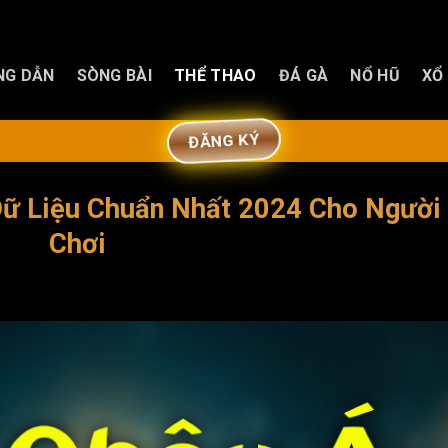
NG DẪN
SÒNG BÀI
THỂ THAO
ĐÁ GÀ
NỔ HŨ
XỔ
ĐĂNG KÝ
Dữ Liệu Chuẩn Nhất 2024 Cho Người
Chơi