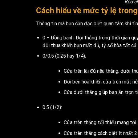
Kèo c
Cách hiểu về mức tỷ lệ tron
Thông tin mà bạn cần đặc biệt quan tâm khi tìm
0 – Đồng banh: Đội thắng trong thời gian qu
đội thua khiến bạn mất đủ, tỷ số hòa tất cả
0/0.5 (0.25 hay 1/4):
Cửa trên lãi đủ nếu thắng, dưới th
Đôi bên hòa khiến cửa trên mất nửa
Cửa dưới thắng giúp bạn ăn trọn ti
0.5 (1/2):
Cửa trên thắng tối thiểu mang tới 
Cửa trên thắng cách biệt ít nhất 2