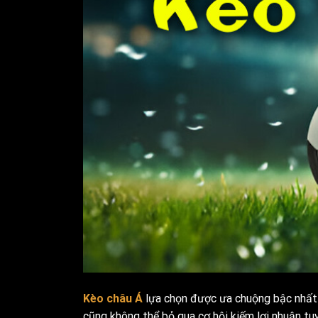
Kèo châu Á
lựa chọn được ưa chuộng bậc nhất
cũng không thể bỏ qua cơ hội kiếm lợi nhuận tu