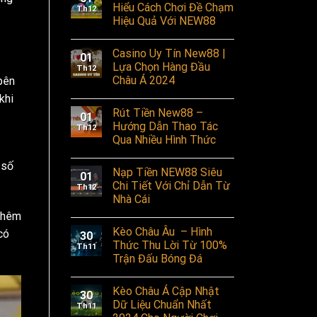
Hiểu Cách Chơi Đề Chạm
Th12
Hiệu Quả Với NEW88
Casino Uy Tín New88 |
01
Lựa Chọn Hàng Đầu
Th12
Châu Á 2024
bên
khi
Rút Tiền New88 –
01
Hướng Dẫn Thao Tác
Th12
Qua Nhiều Hình Thức
 số
Nạp Tiền NEW88 Siêu
01
Chi Tiết Với Chỉ Dẫn Từ
Th12
Nhà Cái
 thêm
Kèo Châu Âu – Hình
có
30
Thức Thu Lời Từ 100%
Th11
Trận Đấu Bóng Đá
Kèo Châu Á Cập Nhật
30
Dữ Liệu Chuẩn Nhất
Th11