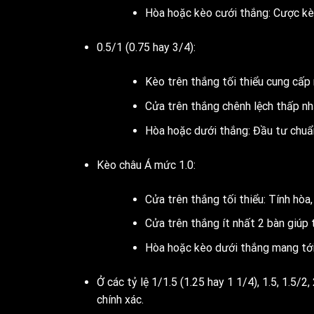
Hòa hoặc kèo cưới thắng: Cược kèo
0.5/1 (0.75 hay 3/4):
Kèo trên thắng tối thiểu cung cấp 
Cửa trên thắng chênh lệch thấp nhấ
Hòa hoặc dưới thắng: Đầu tư chuẩ
Kèo châu Á mức 1.0:
Cửa trên thắng tối thiểu: Tính hòa
Cửa trên thắng ít nhất 2 bàn giúp t
Hòa hoặc kèo dưới thắng mang tới l
Ở các tỷ lệ 1/1.5 (1.25 hay 1 1/4), 1.5, 1.5/
chính xác.