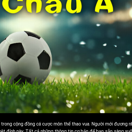
 trong cộng đồng cá cược môn thể thao vua. Người mới đương n
yệt đỉnh này. Tất cả những thông tin cơ bản để bạn sẵn sàng xu