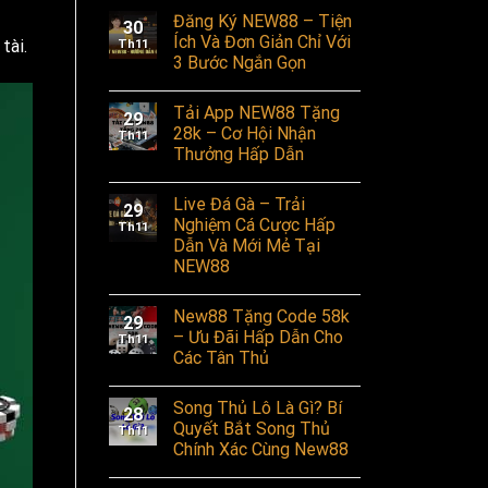
Đăng Ký NEW88 – Tiện
30
Ích Và Đơn Giản Chỉ Với
tài.
Th11
3 Bước Ngắn Gọn
Tải App NEW88 Tặng
29
28k – Cơ Hội Nhận
Th11
Thưởng Hấp Dẫn
Live Đá Gà – Trải
29
Nghiệm Cá Cược Hấp
Th11
Dẫn Và Mới Mẻ Tại
NEW88
New88 Tặng Code 58k
29
– Ưu Đãi Hấp Dẫn Cho
Th11
Các Tân Thủ
Song Thủ Lô Là Gì? Bí
28
Quyết Bắt Song Thủ
Th11
Chính Xác Cùng New88