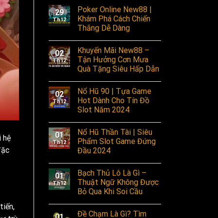
Poker Online New88 |
29
Khám Phá Cách Chiến
Th12
Thắng Dễ Dàng
Khuyến Mãi New88 –
02
Tận Hưởng Cơn Mưa
Th12
Quà Tặng Siêu Hấp Dẫn
Nổ Hũ 90 | Tựa Game
02
Hot Dành Cho Tín Đồ
Th12
Slot Năm 2024
Nổ Hũ Thần Tài | Siêu
01
i hệ
Phẩm Slot Game Đứng
Th12
đặc
Đầu 2024
Bạch Thủ Lô Là Gì –
01
Thuật Ngữ Không Được
Th12
Bỏ Qua Khi Soi Cầu
tiến,
Đề Chạm Là Gì? Tìm
01