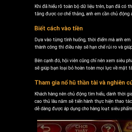
Khi đã hiểu rõ toàn bộ dữ liệu trên, bạn đã có t
tăng được cơ chế thắng, anh em cần chủ động á
Biết cách vào tiền
Dựa vào từng tình huống, thời điểm mà anh em
thành công thì điều này sẽ hạn chế rủi ro và g
Bên cạnh đó, hội viên cũng chỉ nên xem siêu ph
sẽ giúp bạn loại bỏ hoàn toàn mọi lực về mặt t
Tham gia nổ hũ thần tài và nghiên 
Khách hàng nên chủ động tìm hiểu, dành thời gi
cao thủ lâu năm sẽ tiến hành thực hiện thao tá
dễ dàng được áp dụng cho hàng loạt siêu phẩm