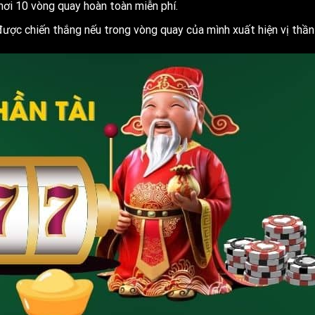
hơi 10 vòng quay hoàn toàn miễn phí.
ược chiến thắng nếu trong vòng quay của mình xuất hiện vị thần 