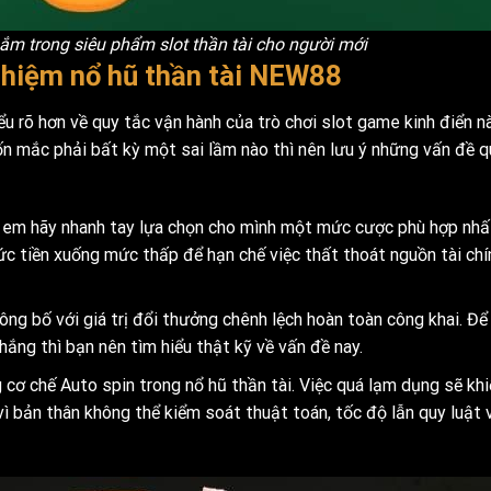
ắm trong siêu phẩm slot thần tài cho người mới
nghiệm nổ hũ thần tài NEW88
u rõ hơn về quy tắc vận hành của trò chơi slot game kinh điển nà
n mắc phải bất kỳ một sai lầm nào thì nên lưu ý những vấn đề 
nh em hãy nhanh tay lựa chọn cho mình một mức cược phù hợp nhấ
mức tiền xuống mức thấp để hạn chế việc thất thoát nguồn tài chí
g bố với giá trị đổi thưởng chênh lệch hoàn toàn công khai. Để
hắng thì bạn nên tìm hiểu thật kỹ về vấn đề nay.
cơ chế Auto spin trong nổ hũ thần tài. Việc quá lạm dụng sẽ khi
 vì bản thân không thể kiểm soát thuật toán, tốc độ lẫn quy luật 