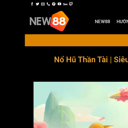
Skip
to
content
NEW88
HƯỚ
Nổ Hũ Thần Tài | Si