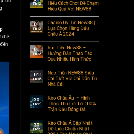
sự trù
Hiểu Cách Chơi Đề Chạm
Th12
ng
Hiệu Quả Với NEW88
Casino Uy Tín New88 |
01
Lựa Chọn Hàng Đầu
ép
Th12
Châu Á 2024
ơ chế
 đến
Rút Tiền New88 –
01
Hướng Dẫn Thao Tác
Th12
Qua Nhiều Hình Thức
Nạp Tiền NEW88 Siêu
01
Chi Tiết Với Chỉ Dẫn Từ
Th12
Nhà Cái
Kèo Châu Âu – Hình
30
Thức Thu Lời Từ 100%
Th11
Trận Đấu Bóng Đá
Kèo Châu Á Cập Nhật
30
Dữ Liệu Chuẩn Nhất
Th11