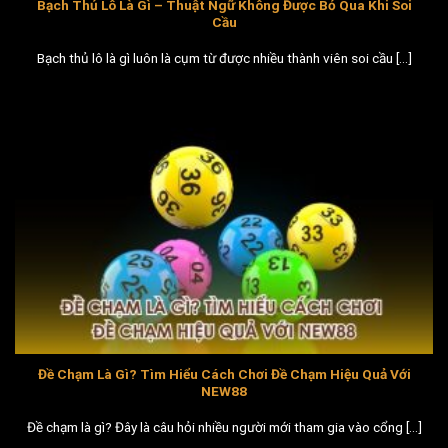
Bạch Thủ Lô Là Gì – Thuật Ngữ Không Được Bỏ Qua Khi Soi
Cầu
Bạch thủ lô là gì luôn là cụm từ được nhiều thành viên soi cầu [...]
Đề Chạm Là Gì? Tìm Hiểu Cách Chơi Đề Chạm Hiệu Quả Với
NEW88
Đề chạm là gì? Đây là câu hỏi nhiều người mới tham gia vào cổng [...]