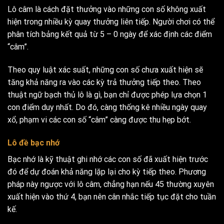
Lô câm là cách đặt thưởng vào những con số không xuất
hiện trong nhiều kỳ quay thưởng liên tiếp. Người chơi có thể
phân tích bảng kết quả từ 5 – 0 ngày để xác định các điểm
“câm”.
Theo quy luật xác suất, những con số chưa xuất hiện sẽ
tăng khả năng ra vào các kỳ trả thưởng tiếp theo. Theo
thuật ngữ bạch thủ lô là gì, bạn chỉ được phép lựa chọn 1
con điểm duy nhất. Do đó, càng thống kê nhiều ngày quay
xổ, phạm vi các con số “câm” càng được thu hẹp bớt.
Lô đề bạc nhớ
Bạc nhớ là kỹ thuật ghi nhớ các con số đã xuất hiện trước
đó để dự đoán khả năng lặp lại cho kỳ tiếp theo. Phương
pháp này ngược với lô câm, chẳng hạn nếu 45 thường xuyên
xuất hiện vào thứ 4, bạn nên cân nhắc tiếp tục đặt cho tuần
kế.