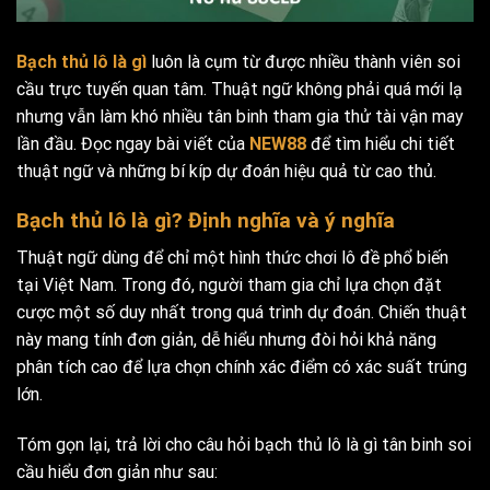
Bạch thủ lô là gì
luôn là cụm từ được nhiều thành viên soi
cầu trực tuyến quan tâm. Thuật ngữ không phải quá mới lạ
nhưng vẫn làm khó nhiều tân binh tham gia thử tài vận may
lần đầu. Đọc ngay bài viết của
NEW88
để tìm hiểu chi tiết
thuật ngữ và những bí kíp dự đoán hiệu quả từ cao thủ.
Bạch thủ lô là gì? Định nghĩa và ý nghĩa
Thuật ngữ dùng để chỉ một hình thức chơi lô đề phổ biến
tại Việt Nam. Trong đó, người tham gia chỉ lựa chọn đặt
cược một số duy nhất trong quá trình dự đoán. Chiến thuật
này mang tính đơn giản, dễ hiểu nhưng đòi hỏi khả năng
phân tích cao để lựa chọn chính xác điểm có xác suất trúng
lớn.
Tóm gọn lại, trả lời cho câu hỏi bạch thủ lô là gì tân binh soi
cầu hiểu đơn giản như sau: