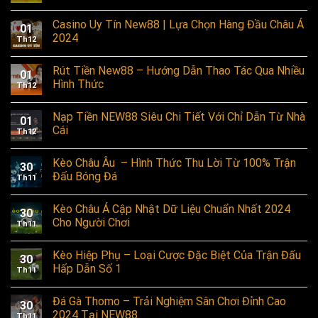
Casino Uy Tín New88 | Lựa Chọn Hàng Đầu Châu Á
01
2024
Th12
Rút Tiền New88 – Hướng Dẫn Thao Tác Qua Nhiều
01
Hình Thức
Th12
Nạp Tiền NEW88 Siêu Chi Tiết Với Chỉ Dẫn Từ Nhà
01
Cái
Th12
Kèo Châu Âu – Hình Thức Thu Lời Từ 100% Trận
30
Đấu Bóng Đá
Th11
Kèo Châu Á Cập Nhật Dữ Liệu Chuẩn Nhất 2024
30
Cho Người Chơi
Th11
Kèo Hiệp Phụ – Loại Cược Đặc Biệt Của Trận Đấu
30
Hấp Dẫn Số 1
Th11
Đá Gà Thomo – Trải Nghiệm Sân Chơi Đỉnh Cao
30
2024 Tại NEW88
Th11