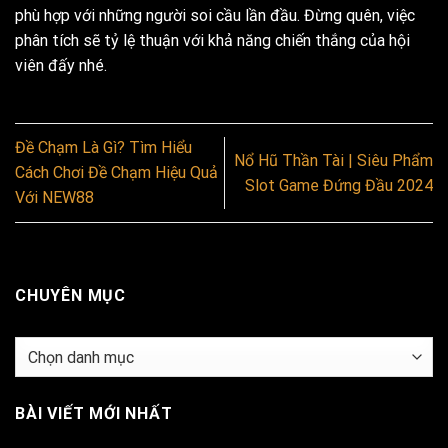
phù hợp với những người soi cầu lần đầu. Đừng quên, việc
phân tích sẽ tỷ lệ thuận với khả năng chiến thắng của hội
viên đấy nhé.
Đề Chạm Là Gì? Tìm Hiểu
Nổ Hũ Thần Tài | Siêu Phẩm
Cách Chơi Đề Chạm Hiệu Quả
Slot Game Đứng Đầu 2024
Với NEW88
CHUYÊN MỤC
Chuyên
Mục
BÀI VIẾT MỚI NHẤT